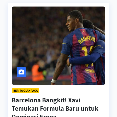
BERITA OLAHRAGA
Barcelona Bangkit! Xavi
Temukan Formula Baru untuk
Dominasi Eropa